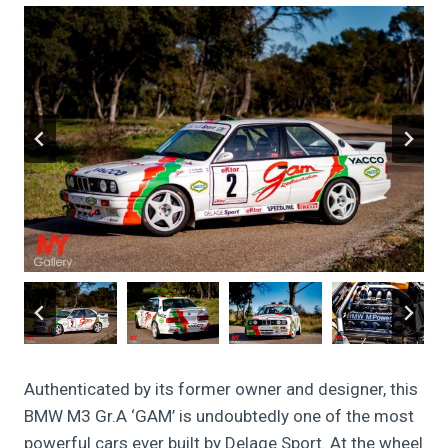
Authenticated by its former owner and designer, this
BMW M3 Gr.A ‘GAM’ is undoubtedly one of the most
powerful cars ever built by Delage Sport. At the wheel