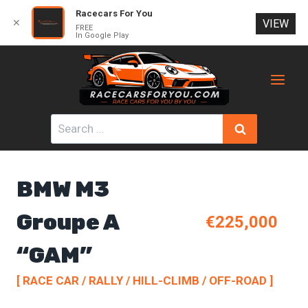
Racecars For You
✕
VIEW
FREE
In Google Play
Skip
to
content
Search
for:
BMW M3
Groupe A
€225,000
“GAM”
[ RACE CAR / RALLY / HILL-CLIMB / OFF-ROAD ]