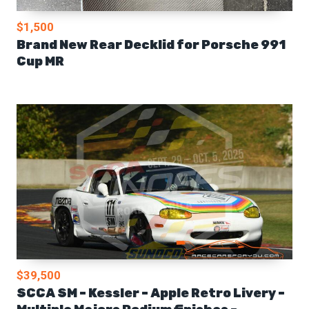
$1,500
Brand New Rear Decklid for Porsche 991
Cup MR
$39,500
SCCA SM – Kessler – Apple Retro Livery –